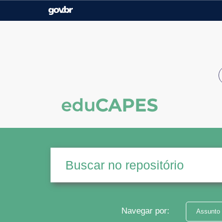
Casa Civil
Ministério da Justiça e
Segurança Pública
Ministério da Agricultura,
Ministério da Educação
Pecuária e Abastecimento
Ministério do Meio Ambiente
Ministério do Turismo
Secretaria de Governo
Gabinete de Segurança
Institucional
Navegar por:
Assunto