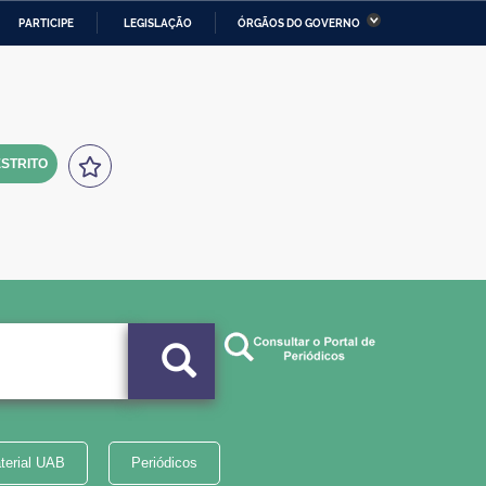
PARTICIPE
LEGISLAÇÃO
ÓRGÃOS DO GOVERNO
stério da Economia
Ministério da Infraestrutura
stério de Minas e Energia
Ministério da Ciência,
Tecnologia, Inovações e
Comunicações
STRITO
tério da Mulher, da Família
Secretaria-Geral
s Direitos Humanos
lto
terial UAB
Periódicos