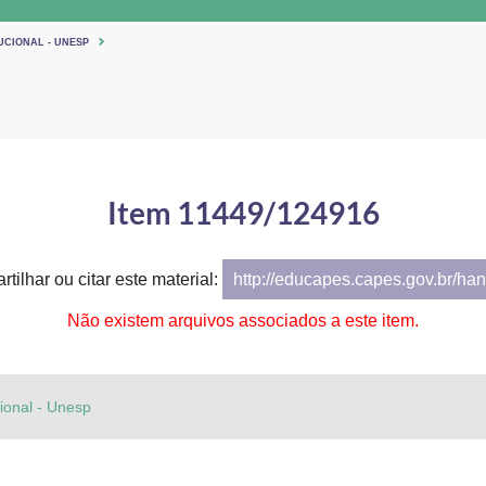
UCIONAL - UNESP
Item 11449/124916
tilhar ou citar este material:
http://educapes.capes.gov.br/h
Não existem arquivos associados a este item.
cional - Unesp