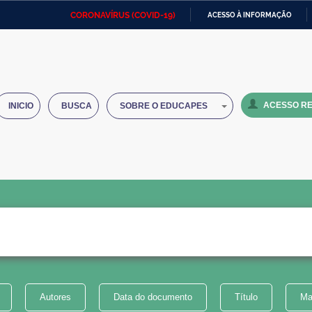
CORONAVÍRUS (COVID-19)
ACESSO À INFORMAÇÃO
Ministério da Defesa
Ministério das Relações
Mini
IR
Exteriores
PARA
O
Ministério da Cidadania
Ministério da Saúde
Mini
CONTEÚDO
ACESSO RE
INICIO
BUSCA
SOBRE O EDUCAPES
Ministério do Desenvolvimento
Controladoria-Geral da União
Minis
Regional
e do
Advocacia-Geral da União
Banco Central do Brasil
Plana
Autores
Data do documento
Título
Ma