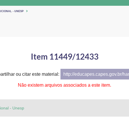
UCIONAL - UNESP
Item 11449/12433
rtilhar ou citar este material:
http://educapes.capes.gov.br/h
Não existem arquivos associados a este item.
cional - Unesp