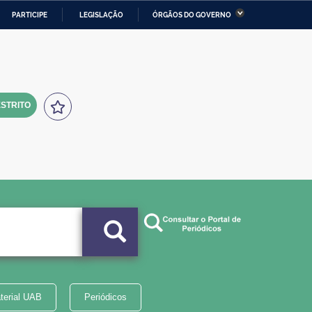
PARTICIPE
LEGISLAÇÃO
ÓRGÃOS DO GOVERNO
stério da Economia
Ministério da Infraestrutura
stério de Minas e Energia
Ministério da Ciência,
Tecnologia, Inovações e
Comunicações
STRITO
tério da Mulher, da Família
Secretaria-Geral
s Direitos Humanos
lto
terial UAB
Periódicos