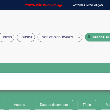
CORONAVÍRUS (COVID-19)
ACESSO À INFORMAÇÃO
Ministério da Defesa
Ministério das Relações
Mini
IR
Exteriores
PARA
O
Ministério da Cidadania
Ministério da Saúde
Mini
CONTEÚDO
ACESSO RE
INICIO
BUSCA
SOBRE O EDUCAPES
Ministério do Desenvolvimento
Controladoria-Geral da União
Minis
Regional
e do
Advocacia-Geral da União
Banco Central do Brasil
Plana
Autores
Data do documento
Título
Ma