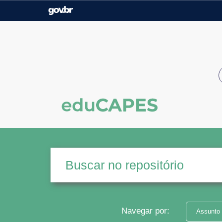
Casa Civil
Ministério da Justiça e
Segurança Pública
Ministério da Agricultura,
Ministério da Educação
Pecuária e Abastecimento
Ministério do Meio Ambiente
Ministério do Turismo
Secretaria de Governo
Gabinete de Segurança
Institucional
Navegar por:
Assunto