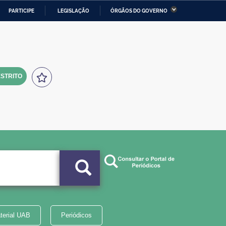
PARTICIPE
LEGISLAÇÃO
ÓRGÃOS DO GOVERNO
stério da Economia
Ministério da Infraestrutura
stério de Minas e Energia
Ministério da Ciência,
Tecnologia, Inovações e
Comunicações
STRITO
tério da Mulher, da Família
Secretaria-Geral
s Direitos Humanos
lto
terial UAB
Periódicos