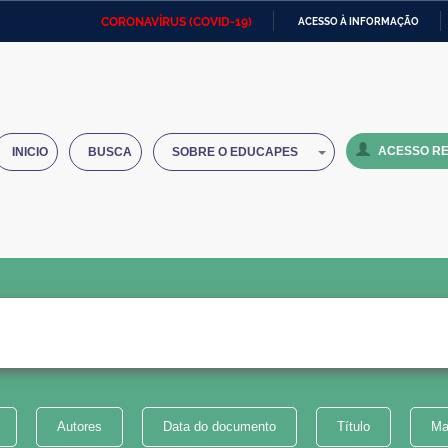
CORONAVÍRUS (COVID-19)
ACESSO À INFORMAÇÃO
Ministério da Defesa
Ministério das Relações
Mini
IR
Exteriores
PARA
O
Ministério da Cidadania
Ministério da Saúde
Mini
CONTEÚDO
ACESSO RE
INICIO
BUSCA
SOBRE O EDUCAPES
Ministério do Desenvolvimento
Controladoria-Geral da União
Minis
Regional
e do
Advocacia-Geral da União
Banco Central do Brasil
Plana
Autores
Data do documento
Título
Ma