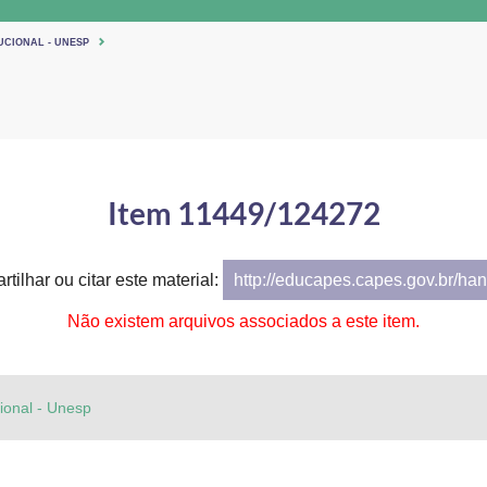
UCIONAL - UNESP
Item 11449/124272
tilhar ou citar este material:
http://educapes.capes.gov.br/h
Não existem arquivos associados a este item.
cional - Unesp