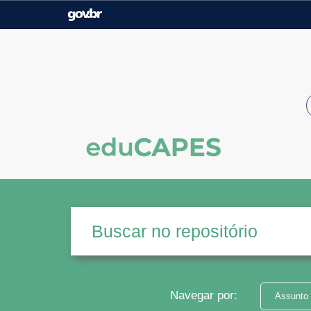
Casa Civil
Ministério da Justiça e
Segurança Pública
Ministério da Agricultura,
Ministério da Educação
Pecuária e Abastecimento
Ministério do Meio Ambiente
Ministério do Turismo
Secretaria de Governo
Gabinete de Segurança
Institucional
Navegar por:
Assunto