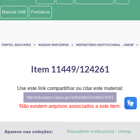
Ministério de Minas e Energia
Material UAB
Periódicos
Ministério da Ciência, Tecnologia, Inovações e Comunicações
Ministério do Meio Ambiente
PORTAL EDUCAPES
NOSSOS PARCEIROS
REPOSITÓRIO INSTITUCIONAL - UNESP
Ministério do Turismo
Ministério do Desenvolvimento Regional
Item 11449/124261
Controladoria-Geral da União
Use este link compartilhar ou citar este material:
Ministério da Mulher, da Família e dos Direitos Humanos
http://educapes.capes.gov.br/handle/11449/124261
Secretaria-Geral
Não existem arquivos associados a este item.
Secretaria de Governo
Repositório Institucional - Unesp
Aparece nas coleções:
Gabinete de Segurança Institucional