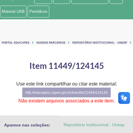
Ministério de Minas e Energia
Material UAB
Periódicos
Ministério da Ciência, Tecnologia, Inovações e Comunicações
Ministério do Meio Ambiente
PORTAL EDUCAPES
NOSSOS PARCEIROS
REPOSITÓRIO INSTITUCIONAL - UNESP
Ministério do Turismo
Ministério do Desenvolvimento Regional
Item 11449/124145
Controladoria-Geral da União
Use este link compartilhar ou citar este material:
Ministério da Mulher, da Família e dos Direitos Humanos
http://educapes.capes.gov.br/handle/11449/124145
Secretaria-Geral
Não existem arquivos associados a este item.
Secretaria de Governo
Repositório Institucional - Unesp
Aparece nas coleções:
Gabinete de Segurança Institucional