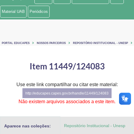
Ministério de Minas e Energia
Material UAB
Periódicos
Ministério da Ciência, Tecnologia, Inovações e Comunicações
Ministério do Meio Ambiente
PORTAL EDUCAPES
NOSSOS PARCEIROS
REPOSITÓRIO INSTITUCIONAL - UNESP
Ministério do Turismo
Ministério do Desenvolvimento Regional
Item 11449/124083
Controladoria-Geral da União
Use este link compartilhar ou citar este material:
Ministério da Mulher, da Família e dos Direitos Humanos
http://educapes.capes.gov.br/handle/11449/124083
Secretaria-Geral
Não existem arquivos associados a este item.
Secretaria de Governo
Repositório Institucional - Unesp
Aparece nas coleções:
Gabinete de Segurança Institucional