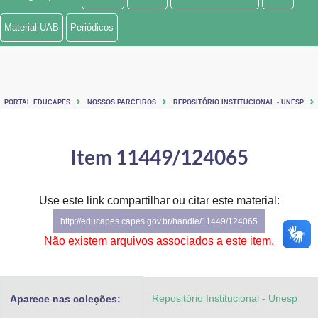
Ministério de Minas e Energia
Material UAB
Periódicos
Ministério da Ciência, Tecnologia, Inovações e Comunicações
Ministério do Meio Ambiente
PORTAL EDUCAPES
NOSSOS PARCEIROS
REPOSITÓRIO INSTITUCIONAL - UNESP
Ministério do Turismo
Ministério do Desenvolvimento Regional
Item 11449/124065
Controladoria-Geral da União
Use este link compartilhar ou citar este material:
Ministério da Mulher, da Família e dos Direitos Humanos
http://educapes.capes.gov.br/handle/11449/124065
Secretaria-Geral
Não existem arquivos associados a este item.
Secretaria de Governo
Repositório Institucional - Unesp
Aparece nas coleções:
Gabinete de Segurança Institucional