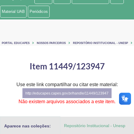
Ministério de Minas e Energia
Material UAB
Periódicos
Ministério da Ciência, Tecnologia, Inovações e Comunicações
Ministério do Meio Ambiente
PORTAL EDUCAPES
NOSSOS PARCEIROS
REPOSITÓRIO INSTITUCIONAL - UNESP
Ministério do Turismo
Ministério do Desenvolvimento Regional
Item 11449/123947
Controladoria-Geral da União
Use este link compartilhar ou citar este material:
Ministério da Mulher, da Família e dos Direitos Humanos
http://educapes.capes.gov.br/handle/11449/123947
Secretaria-Geral
Não existem arquivos associados a este item.
Secretaria de Governo
Repositório Institucional - Unesp
Aparece nas coleções:
Gabinete de Segurança Institucional