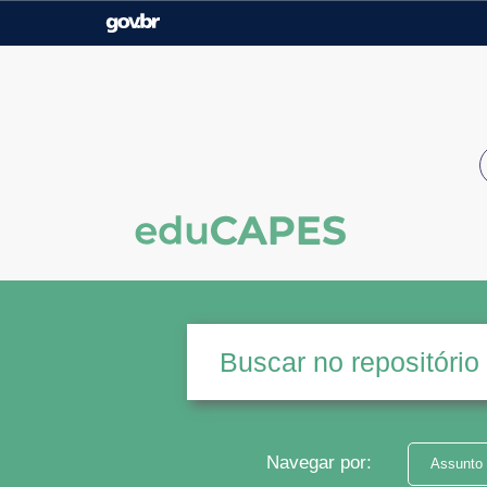
Casa Civil
Ministério da Justiça e
Segurança Pública
Ministério da Agricultura,
Ministério da Educação
Pecuária e Abastecimento
Ministério do Meio Ambiente
Ministério do Turismo
Secretaria de Governo
Gabinete de Segurança
Institucional
Navegar por:
Assunto