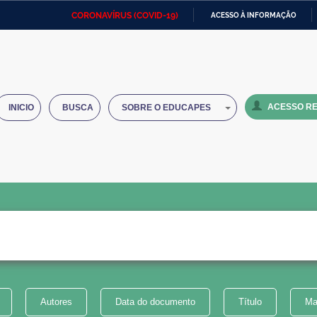
CORONAVÍRUS (COVID-19)
ACESSO À INFORMAÇÃO
Ministério da Defesa
Ministério das Relações
Mini
IR
Exteriores
PARA
O
Ministério da Cidadania
Ministério da Saúde
Mini
CONTEÚDO
ACESSO RE
INICIO
BUSCA
SOBRE O EDUCAPES
Ministério do Desenvolvimento
Controladoria-Geral da União
Minis
Regional
e do
Advocacia-Geral da União
Banco Central do Brasil
Plana
Autores
Data do documento
Título
Ma