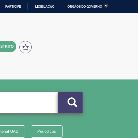
PARTICIPE
LEGISLAÇÃO
ÓRGÃOS DO GOVERNO
stério da Economia
Ministério da Infraestrutura
stério de Minas e Energia
Ministério da Ciência,
Tecnologia, Inovações e
Comunicações
STRITO
tério da Mulher, da Família
Secretaria-Geral
s Direitos Humanos
lto
terial UAB
Periódicos