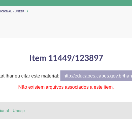
UCIONAL - UNESP
Item 11449/123897
tilhar ou citar este material:
http://educapes.capes.gov.br/h
Não existem arquivos associados a este item.
cional - Unesp