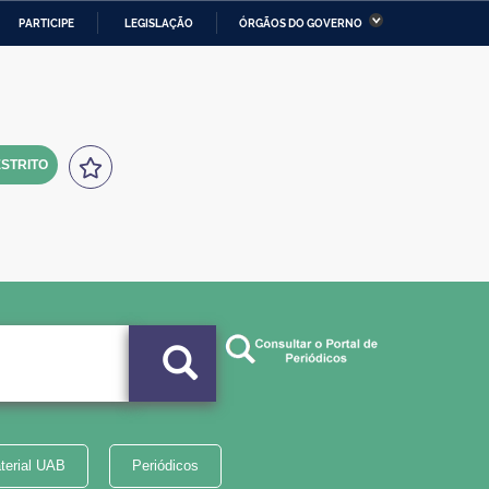
PARTICIPE
LEGISLAÇÃO
ÓRGÃOS DO GOVERNO
stério da Economia
Ministério da Infraestrutura
stério de Minas e Energia
Ministério da Ciência,
Tecnologia, Inovações e
Comunicações
STRITO
tério da Mulher, da Família
Secretaria-Geral
s Direitos Humanos
lto
terial UAB
Periódicos