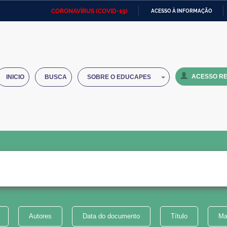
CORONAVÍRUS (COVID-19)
ACESSO À INFORMAÇÃO
Ministério da Defesa
Ministério das Relações
Mini
IR
Exteriores
PARA
O
Ministério da Cidadania
Ministério da Saúde
Mini
CONTEÚDO
ACESSO RE
INICIO
BUSCA
SOBRE O EDUCAPES
Ministério do Desenvolvimento
Controladoria-Geral da União
Minis
Regional
e do
Advocacia-Geral da União
Banco Central do Brasil
Plana
Autores
Data do documento
Título
Ma