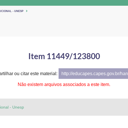
UCIONAL - UNESP
Item 11449/123800
tilhar ou citar este material:
http://educapes.capes.gov.br/h
Não existem arquivos associados a este item.
cional - Unesp