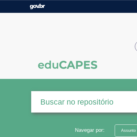
Casa Civil
Ministério da Justiça e
Segurança Pública
Ministério da Agricultura,
Ministério da Educação
Pecuária e Abastecimento
Ministério do Meio Ambiente
Ministério do Turismo
Secretaria de Governo
Gabinete de Segurança
Institucional
Navegar por:
Assunto