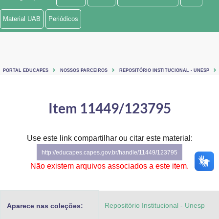
Ministério de Minas e Energia
Material UAB
Periódicos
Ministério da Ciência, Tecnologia, Inovações e Comunicações
Ministério do Meio Ambiente
PORTAL EDUCAPES
NOSSOS PARCEIROS
REPOSITÓRIO INSTITUCIONAL - UNESP
Ministério do Turismo
Ministério do Desenvolvimento Regional
Item 11449/123795
Controladoria-Geral da União
Use este link compartilhar ou citar este material:
Ministério da Mulher, da Família e dos Direitos Humanos
http://educapes.capes.gov.br/handle/11449/123795
Secretaria-Geral
Não existem arquivos associados a este item.
Secretaria de Governo
Repositório Institucional - Unesp
Aparece nas coleções:
Gabinete de Segurança Institucional