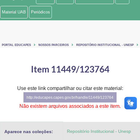
Ministério de Minas e Energia
Material UAB
Periódicos
Ministério da Ciência, Tecnologia, Inovações e Comunicações
Ministério do Meio Ambiente
PORTAL EDUCAPES
NOSSOS PARCEIROS
REPOSITÓRIO INSTITUCIONAL - UNESP
Ministério do Turismo
Ministério do Desenvolvimento Regional
Item 11449/123764
Controladoria-Geral da União
Use este link compartilhar ou citar este material:
Ministério da Mulher, da Família e dos Direitos Humanos
http://educapes.capes.gov.br/handle/11449/123764
Secretaria-Geral
Não existem arquivos associados a este item.
Secretaria de Governo
Repositório Institucional - Unesp
Aparece nas coleções:
Gabinete de Segurança Institucional