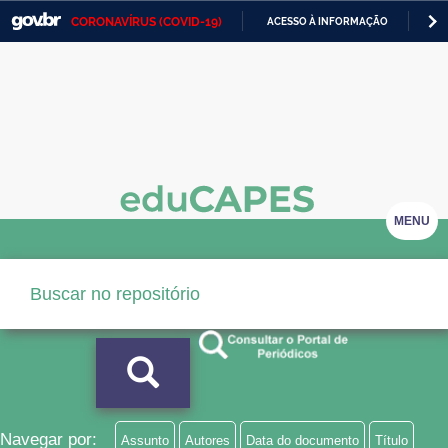
CORONAVÍRUS (COVID-19)
ACESSO À INFORMAÇÃO
PA
Casa Civil
IR
PARA
Ministério da Justiça e Segurança Pública
O
CONTEÚDO
Ministério da Defesa
Ministério das Relações Exteriores
Ministério da Economia
MENU
Ministério da Infraestrutura
Ministério da Agricultura, Pecuária e Abastecimento
Ministério da Educação
Ministério da Cidadania
Ministério da Saúde
Navegar por:
Assunto
Autores
Data do documento
Título