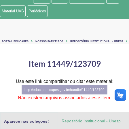
Ministério de Minas e Energia
Material UAB
Periódicos
Ministério da Ciência, Tecnologia, Inovações e Comunicações
Ministério do Meio Ambiente
PORTAL EDUCAPES
NOSSOS PARCEIROS
REPOSITÓRIO INSTITUCIONAL - UNESP
Ministério do Turismo
Ministério do Desenvolvimento Regional
Item 11449/123709
Controladoria-Geral da União
Use este link compartilhar ou citar este material:
Ministério da Mulher, da Família e dos Direitos Humanos
http://educapes.capes.gov.br/handle/11449/123709
Secretaria-Geral
Não existem arquivos associados a este item.
Secretaria de Governo
Repositório Institucional - Unesp
Aparece nas coleções:
Gabinete de Segurança Institucional