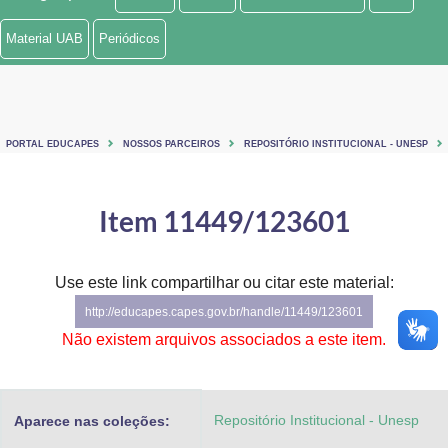
Ministério de Minas e Energia
Material UAB
Periódicos
Ministério da Ciência, Tecnologia, Inovações e Comunicações
Ministério do Meio Ambiente
PORTAL EDUCAPES
NOSSOS PARCEIROS
REPOSITÓRIO INSTITUCIONAL - UNESP
Ministério do Turismo
Ministério do Desenvolvimento Regional
Item 11449/123601
Controladoria-Geral da União
Use este link compartilhar ou citar este material:
Ministério da Mulher, da Família e dos Direitos Humanos
http://educapes.capes.gov.br/handle/11449/123601
Secretaria-Geral
Não existem arquivos associados a este item.
Secretaria de Governo
Repositório Institucional - Unesp
Aparece nas coleções:
Gabinete de Segurança Institucional