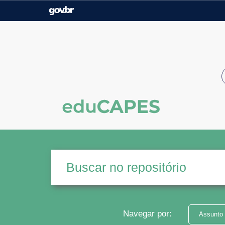
Casa Civil
Ministério da Justiça e
Segurança Pública
Ministério da Agricultura,
Ministério da Educação
Pecuária e Abastecimento
Ministério do Meio Ambiente
Ministério do Turismo
Secretaria de Governo
Gabinete de Segurança
Institucional
Navegar por:
Assunto