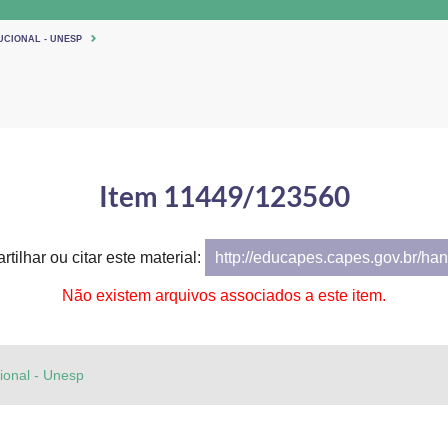
UCIONAL - UNESP
Item 11449/123560
tilhar ou citar este material:
http://educapes.capes.gov.br/h
Não existem arquivos associados a este item.
cional - Unesp