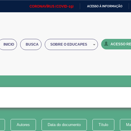
CORONAVÍRUS (COVID-19)
ACESSO À INFORMAÇÃO
Ministério da Defesa
Ministério das Relações
Mini
IR
Exteriores
PARA
O
Ministério da Cidadania
Ministério da Saúde
Mini
CONTEÚDO
ACESSO RE
INICIO
BUSCA
SOBRE O EDUCAPES
Ministério do Desenvolvimento
Controladoria-Geral da União
Minis
Regional
e do
Advocacia-Geral da União
Banco Central do Brasil
Plana
Autores
Data do documento
Título
Ma