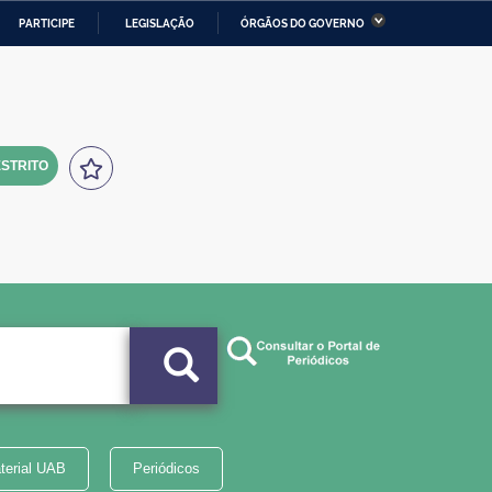
PARTICIPE
LEGISLAÇÃO
ÓRGÃOS DO GOVERNO
stério da Economia
Ministério da Infraestrutura
stério de Minas e Energia
Ministério da Ciência,
Tecnologia, Inovações e
Comunicações
STRITO
tério da Mulher, da Família
Secretaria-Geral
s Direitos Humanos
lto
terial UAB
Periódicos