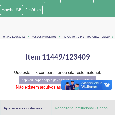
Ministério de Minas e Energia
Material UAB
Periódicos
Ministério da Ciência, Tecnologia, Inovações e Comunicações
Ministério do Meio Ambiente
PORTAL EDUCAPES
NOSSOS PARCEIROS
REPOSITÓRIO INSTITUCIONAL - UNESP
Ministério do Turismo
Ministério do Desenvolvimento Regional
Item 11449/123409
Controladoria-Geral da União
Use este link compartilhar ou citar este material:
Ministério da Mulher, da Família e dos Direitos Humanos
http://educapes.capes.gov.br/handle/11449/123409
Secretaria-Geral
Não existem arquivos associados a este item.
Secretaria de Governo
Repositório Institucional - Unesp
Aparece nas coleções:
Gabinete de Segurança Institucional