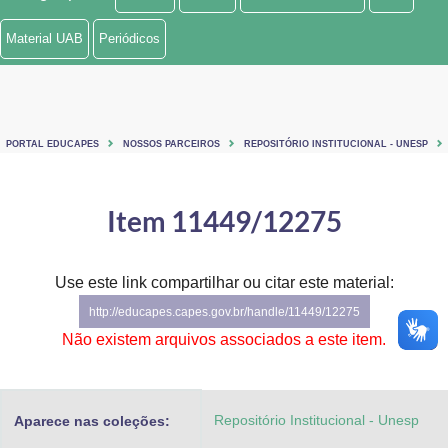
Ministério de Minas e Energia
Material UAB
Periódicos
Ministério da Ciência, Tecnologia, Inovações e Comunicações
Ministério do Meio Ambiente
PORTAL EDUCAPES
NOSSOS PARCEIROS
REPOSITÓRIO INSTITUCIONAL - UNESP
Ministério do Turismo
Ministério do Desenvolvimento Regional
Item 11449/12275
Controladoria-Geral da União
Use este link compartilhar ou citar este material:
Ministério da Mulher, da Família e dos Direitos Humanos
http://educapes.capes.gov.br/handle/11449/12275
Secretaria-Geral
Não existem arquivos associados a este item.
Secretaria de Governo
Repositório Institucional - Unesp
Aparece nas coleções:
Gabinete de Segurança Institucional