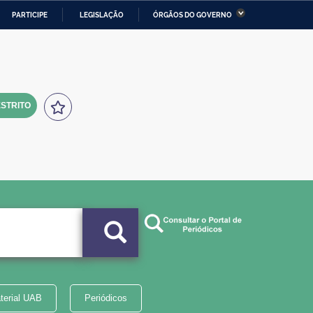
PARTICIPE
LEGISLAÇÃO
ÓRGÃOS DO GOVERNO
stério da Economia
Ministério da Infraestrutura
stério de Minas e Energia
Ministério da Ciência,
Tecnologia, Inovações e
Comunicações
STRITO
tério da Mulher, da Família
Secretaria-Geral
s Direitos Humanos
lto
terial UAB
Periódicos