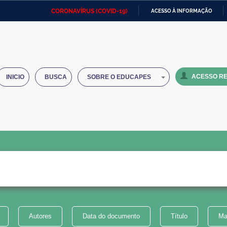
CORONAVÍRUS (COVID-19)
ACESSO À INFORMAÇÃO
Ministério da Defesa
Ministério das Relações
Mini
IR
Exteriores
PARA
O
Ministério da Cidadania
Ministério da Saúde
Mini
CONTEÚDO
ACESSO RE
INICIO
BUSCA
SOBRE O EDUCAPES
Ministério do Desenvolvimento
Controladoria-Geral da União
Minis
Regional
e do
Advocacia-Geral da União
Banco Central do Brasil
Plana
Autores
Data do documento
Título
Ma