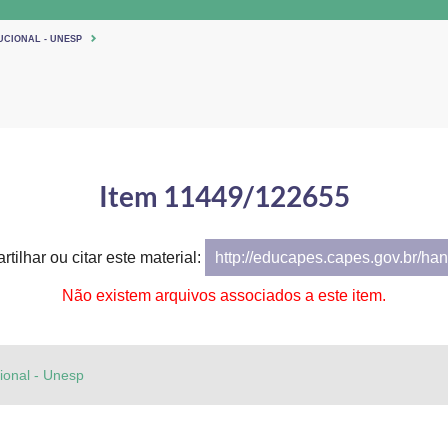
UCIONAL - UNESP
Item 11449/122655
tilhar ou citar este material:
http://educapes.capes.gov.br/h
Não existem arquivos associados a este item.
cional - Unesp