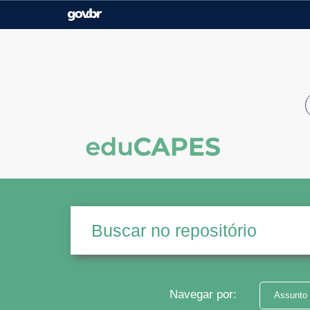
Casa Civil
Ministério da Justiça e
Segurança Pública
Ministério da Agricultura,
Ministério da Educação
Pecuária e Abastecimento
Ministério do Meio Ambiente
Ministério do Turismo
Secretaria de Governo
Gabinete de Segurança
Institucional
Navegar por:
Assunto