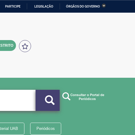
PARTICIPE
LEGISLAÇÃO
ÓRGÃOS DO GOVERNO
stério da Economia
Ministério da Infraestrutura
stério de Minas e Energia
Ministério da Ciência,
Tecnologia, Inovações e
Comunicações
STRITO
tério da Mulher, da Família
Secretaria-Geral
s Direitos Humanos
lto
terial UAB
Periódicos