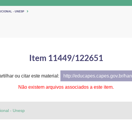
UCIONAL - UNESP
Item 11449/122651
tilhar ou citar este material:
http://educapes.capes.gov.br/h
Não existem arquivos associados a este item.
cional - Unesp