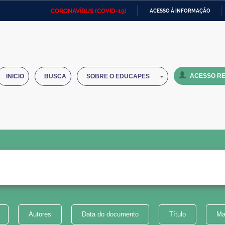
CORONAVÍRUS (COVID-19)
ACESSO À INFORMAÇÃO
Ministério da Defesa
Ministério das Relações
Mini
IR
Exteriores
PARA
O
Ministério da Cidadania
Ministério da Saúde
Mini
CONTEÚDO
ACESSO RE
INICIO
BUSCA
SOBRE O EDUCAPES
Ministério do Desenvolvimento
Controladoria-Geral da União
Minis
Regional
e do
Advocacia-Geral da União
Banco Central do Brasil
Plana
Autores
Data do documento
Título
Ma