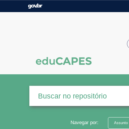
Casa Civil
Ministério da Justiça e
Segurança Pública
Ministério da Agricultura,
Ministério da Educação
Pecuária e Abastecimento
Ministério do Meio Ambiente
Ministério do Turismo
Secretaria de Governo
Gabinete de Segurança
Institucional
Navegar por:
Assunto