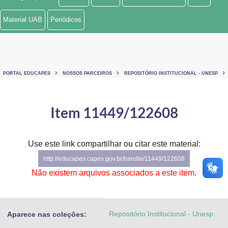
Ministério de Minas e Energia
Material UAB
Periódicos
Ministério da Ciência, Tecnologia, Inovações e Comunicações
Ministério do Meio Ambiente
PORTAL EDUCAPES
NOSSOS PARCEIROS
REPOSITÓRIO INSTITUCIONAL - UNESP
Ministério do Turismo
Ministério do Desenvolvimento Regional
Item 11449/122608
Controladoria-Geral da União
Use este link compartilhar ou citar este material:
Ministério da Mulher, da Família e dos Direitos Humanos
http://educapes.capes.gov.br/handle/11449/122608
Secretaria-Geral
Não existem arquivos associados a este item.
Secretaria de Governo
Repositório Institucional - Unesp
Aparece nas coleções:
Gabinete de Segurança Institucional