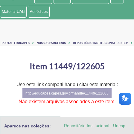
Ministério de Minas e Energia
Material UAB
Periódicos
Ministério da Ciência, Tecnologia, Inovações e Comunicações
Ministério do Meio Ambiente
PORTAL EDUCAPES
NOSSOS PARCEIROS
REPOSITÓRIO INSTITUCIONAL - UNESP
Ministério do Turismo
Ministério do Desenvolvimento Regional
Item 11449/122605
Controladoria-Geral da União
Use este link compartilhar ou citar este material:
Ministério da Mulher, da Família e dos Direitos Humanos
http://educapes.capes.gov.br/handle/11449/122605
Secretaria-Geral
Não existem arquivos associados a este item.
Secretaria de Governo
Repositório Institucional - Unesp
Aparece nas coleções:
Gabinete de Segurança Institucional