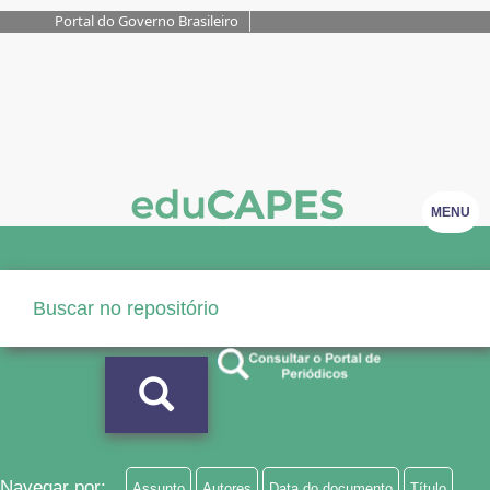
Portal do Governo Brasileiro
MENU
Navegar por:
Assunto
Autores
Data do documento
Título