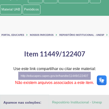
Ministério de Minas e Energia
Material UAB
Periódicos
Ministério da Ciência, Tecnologia, Inovações e Comunicações
Ministério do Meio Ambiente
PORTAL EDUCAPES
NOSSOS PARCEIROS
REPOSITÓRIO INSTITUCIONAL - UNESP
Ministério do Turismo
Ministério do Desenvolvimento Regional
Item 11449/122407
Controladoria-Geral da União
Use este link compartilhar ou citar este material:
Ministério da Mulher, da Família e dos Direitos Humanos
http://educapes.capes.gov.br/handle/11449/122407
Secretaria-Geral
Não existem arquivos associados a este item.
Secretaria de Governo
Repositório Institucional - Unesp
Aparece nas coleções:
Gabinete de Segurança Institucional