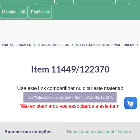
Ministério de Minas e Energia
Material UAB
Periódicos
Ministério da Ciência, Tecnologia, Inovações e Comunicações
Ministério do Meio Ambiente
PORTAL EDUCAPES
NOSSOS PARCEIROS
REPOSITÓRIO INSTITUCIONAL - UNESP
Ministério do Turismo
Ministério do Desenvolvimento Regional
Item 11449/122370
Controladoria-Geral da União
Use este link compartilhar ou citar este material:
Ministério da Mulher, da Família e dos Direitos Humanos
http://educapes.capes.gov.br/handle/11449/122370
Secretaria-Geral
Não existem arquivos associados a este item.
Secretaria de Governo
Repositório Institucional - Unesp
Aparece nas coleções:
Gabinete de Segurança Institucional