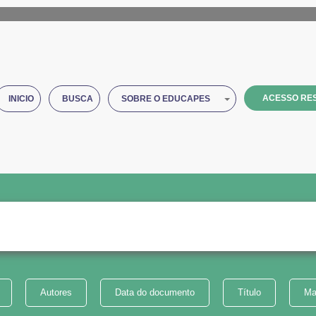
ACESSO RES
INICIO
BUSCA
SOBRE O EDUCAPES
Autores
Data do documento
Título
Ma