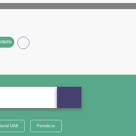
TRITO
terial UAB
Periódicos