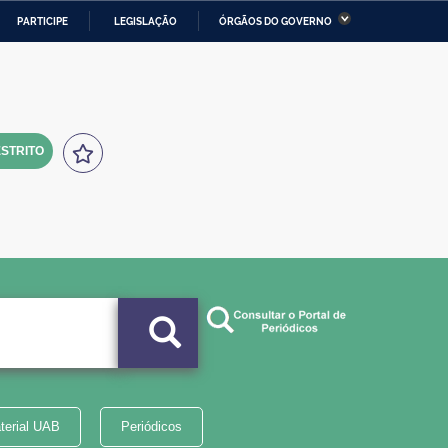
PARTICIPE
LEGISLAÇÃO
ÓRGÃOS DO GOVERNO
stério da Economia
Ministério da Infraestrutura
stério de Minas e Energia
Ministério da Ciência,
Tecnologia, Inovações e
Comunicações
STRITO
tério da Mulher, da Família
Secretaria-Geral
s Direitos Humanos
lto
terial UAB
Periódicos