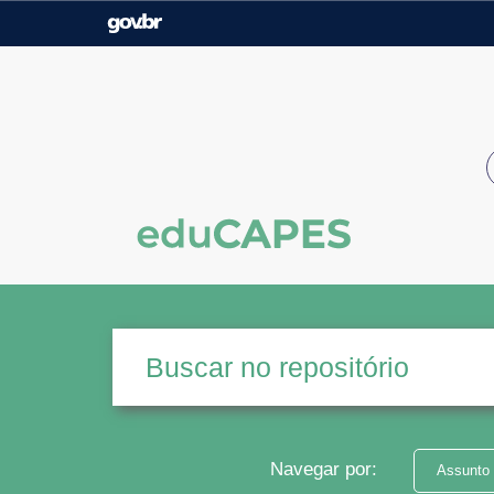
Casa Civil
Ministério da Justiça e
Segurança Pública
Ministério da Agricultura,
Ministério da Educação
Pecuária e Abastecimento
Ministério do Meio Ambiente
Ministério do Turismo
Secretaria de Governo
Gabinete de Segurança
Institucional
Navegar por:
Assunto