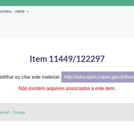
UCIONAL - UNESP
Item 11449/122297
tilhar ou citar este material:
http://educapes.capes.gov.br/h
Não existem arquivos associados a este item.
cional - Unesp