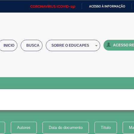
CORONAVÍRUS (COVID-19)
ACESSO À INFORMAÇÃO
Ministério da Defesa
Ministério das Relações
Mini
IR
Exteriores
PARA
O
Ministério da Cidadania
Ministério da Saúde
Mini
CONTEÚDO
ACESSO RE
INICIO
BUSCA
SOBRE O EDUCAPES
Ministério do Desenvolvimento
Controladoria-Geral da União
Minis
Regional
e do
Advocacia-Geral da União
Banco Central do Brasil
Plana
Autores
Data do documento
Título
Ma