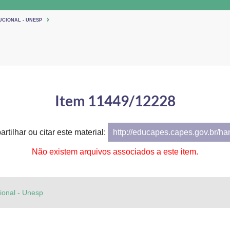
UCIONAL - UNESP
Item 11449/12228
rtilhar ou citar este material:
http://educapes.capes.gov.br/h
Não existem arquivos associados a este item.
cional - Unesp