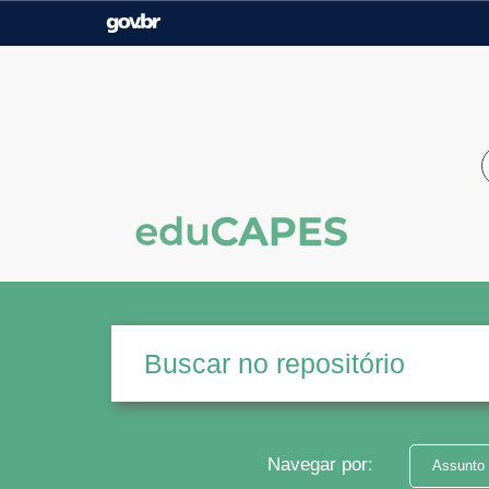
Casa Civil
Ministério da Justiça e
Segurança Pública
Ministério da Agricultura,
Ministério da Educação
Pecuária e Abastecimento
Ministério do Meio Ambiente
Ministério do Turismo
Secretaria de Governo
Gabinete de Segurança
Institucional
Navegar por:
Assunto