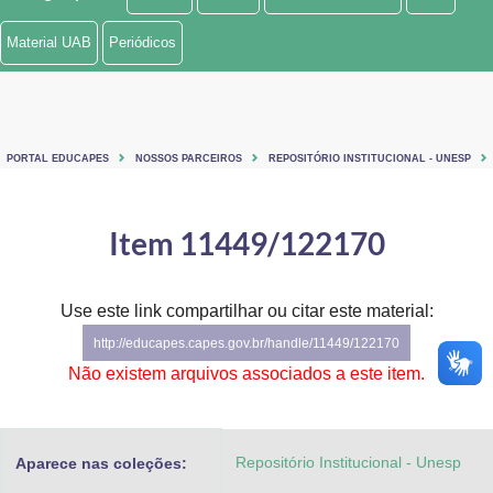
Ministério de Minas e Energia
Material UAB
Periódicos
Ministério da Ciência, Tecnologia, Inovações e Comunicações
Ministério do Meio Ambiente
PORTAL EDUCAPES
NOSSOS PARCEIROS
REPOSITÓRIO INSTITUCIONAL - UNESP
Ministério do Turismo
Ministério do Desenvolvimento Regional
Item 11449/122170
Controladoria-Geral da União
Use este link compartilhar ou citar este material:
Ministério da Mulher, da Família e dos Direitos Humanos
http://educapes.capes.gov.br/handle/11449/122170
Secretaria-Geral
Não existem arquivos associados a este item.
Secretaria de Governo
Repositório Institucional - Unesp
Aparece nas coleções:
Gabinete de Segurança Institucional