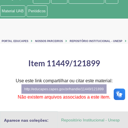
Ministério de Minas e Energia
Material UAB
Periódicos
Ministério da Ciência, Tecnologia, Inovações e Comunicações
Ministério do Meio Ambiente
PORTAL EDUCAPES
NOSSOS PARCEIROS
REPOSITÓRIO INSTITUCIONAL - UNESP
Ministério do Turismo
Ministério do Desenvolvimento Regional
Item 11449/121899
Controladoria-Geral da União
Use este link compartilhar ou citar este material:
Ministério da Mulher, da Família e dos Direitos Humanos
http://educapes.capes.gov.br/handle/11449/121899
Secretaria-Geral
Não existem arquivos associados a este item.
Secretaria de Governo
Repositório Institucional - Unesp
Aparece nas coleções:
Gabinete de Segurança Institucional