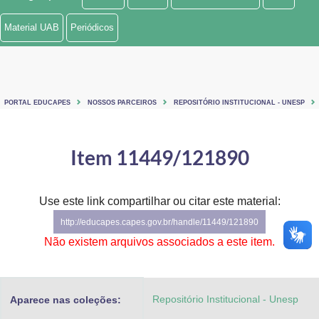
Ministério de Minas e Energia
Material UAB
Periódicos
Ministério da Ciência, Tecnologia, Inovações e Comunicações
Ministério do Meio Ambiente
PORTAL EDUCAPES
NOSSOS PARCEIROS
REPOSITÓRIO INSTITUCIONAL - UNESP
Ministério do Turismo
Ministério do Desenvolvimento Regional
Item 11449/121890
Controladoria-Geral da União
Use este link compartilhar ou citar este material:
Ministério da Mulher, da Família e dos Direitos Humanos
http://educapes.capes.gov.br/handle/11449/121890
Secretaria-Geral
Não existem arquivos associados a este item.
Secretaria de Governo
Repositório Institucional - Unesp
Aparece nas coleções:
Gabinete de Segurança Institucional