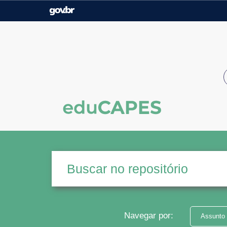
Casa Civil
Ministério da Justiça e
Segurança Pública
Ministério da Agricultura,
Ministério da Educação
Pecuária e Abastecimento
Ministério do Meio Ambiente
Ministério do Turismo
Secretaria de Governo
Gabinete de Segurança
Institucional
Navegar por:
Assunto