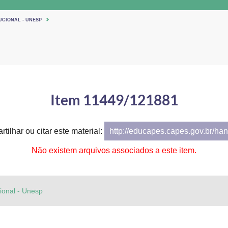
UCIONAL - UNESP
Item 11449/121881
tilhar ou citar este material:
http://educapes.capes.gov.br/h
Não existem arquivos associados a este item.
cional - Unesp