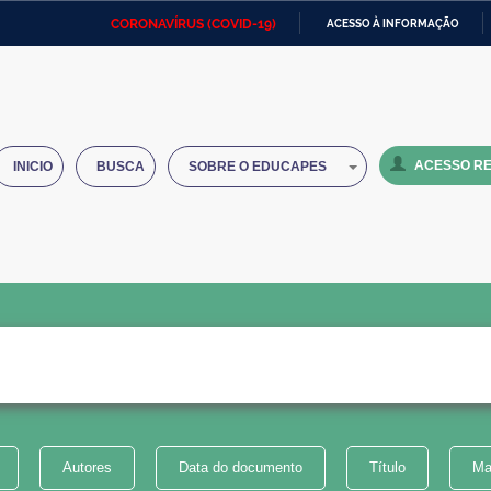
CORONAVÍRUS (COVID-19)
ACESSO À INFORMAÇÃO
Ministério da Defesa
Ministério das Relações
Mini
IR
Exteriores
PARA
O
Ministério da Cidadania
Ministério da Saúde
Mini
CONTEÚDO
ACESSO RE
INICIO
BUSCA
SOBRE O EDUCAPES
Ministério do Desenvolvimento
Controladoria-Geral da União
Minis
Regional
e do
Advocacia-Geral da União
Banco Central do Brasil
Plana
Autores
Data do documento
Título
Ma