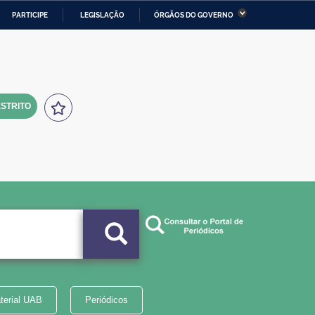
PARTICIPE
LEGISLAÇÃO
ÓRGÃOS DO GOVERNO
stério da Economia
Ministério da Infraestrutura
stério de Minas e Energia
Ministério da Ciência,
Tecnologia, Inovações e
Comunicações
STRITO
tério da Mulher, da Família
Secretaria-Geral
s Direitos Humanos
lto
terial UAB
Periódicos