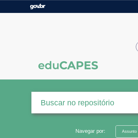
Casa Civil
Ministério da Justiça e
Segurança Pública
Ministério da Agricultura,
Ministério da Educação
Pecuária e Abastecimento
Ministério do Meio Ambiente
Ministério do Turismo
Secretaria de Governo
Gabinete de Segurança
Institucional
Navegar por:
Assunto