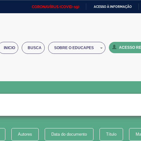
CORONAVÍRUS (COVID-19)
ACESSO À INFORMAÇÃO
Ministério da Defesa
Ministério das Relações
Mini
IR
Exteriores
PARA
O
Ministério da Cidadania
Ministério da Saúde
Mini
CONTEÚDO
ACESSO RE
INICIO
BUSCA
SOBRE O EDUCAPES
Ministério do Desenvolvimento
Controladoria-Geral da União
Minis
Regional
e do
Advocacia-Geral da União
Banco Central do Brasil
Plana
Autores
Data do documento
Título
Ma