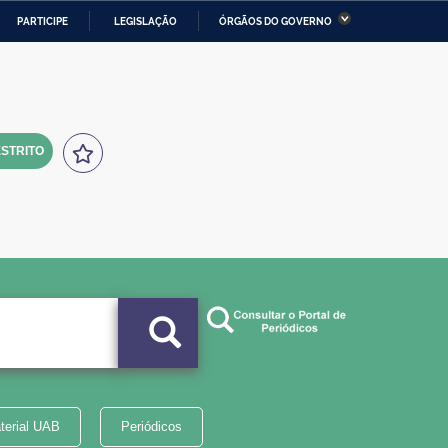
PARTICIPE
LEGISLAÇÃO
ÓRGÃOS DO GOVERNO
stério da Economia
Ministério da Infraestrutura
stério de Minas e Energia
Ministério da Ciência,
Tecnologia, Inovações e
Comunicações
STRITO
tério da Mulher, da Família
Secretaria-Geral
s Direitos Humanos
lto
terial UAB
Periódicos