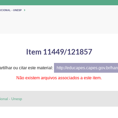
UCIONAL - UNESP
Item 11449/121857
tilhar ou citar este material:
http://educapes.capes.gov.br/h
Não existem arquivos associados a este item.
cional - Unesp