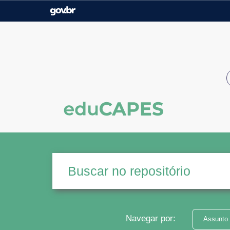
Casa Civil
Ministério da Justiça e
Segurança Pública
Ministério da Agricultura,
Ministério da Educação
Pecuária e Abastecimento
Ministério do Meio Ambiente
Ministério do Turismo
Secretaria de Governo
Gabinete de Segurança
Institucional
Navegar por:
Assunto