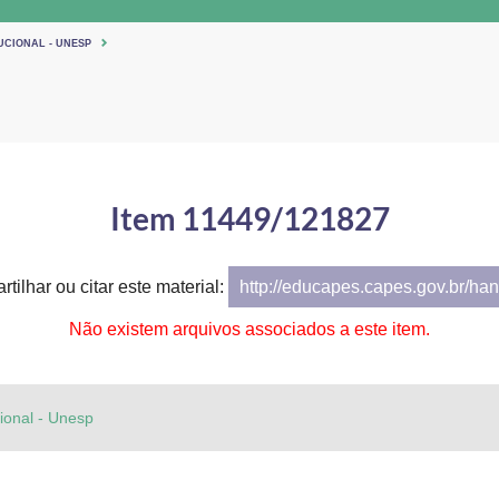
UCIONAL - UNESP
Item 11449/121827
tilhar ou citar este material:
http://educapes.capes.gov.br/h
Não existem arquivos associados a este item.
cional - Unesp