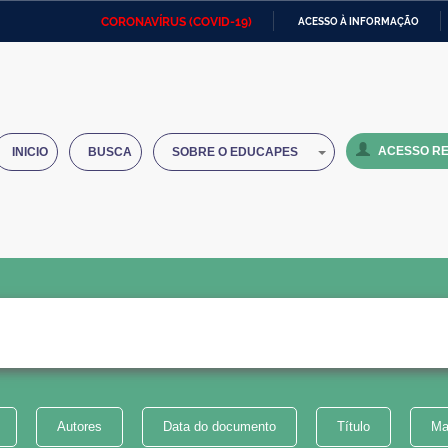
CORONAVÍRUS (COVID-19)
ACESSO À INFORMAÇÃO
Ministério da Defesa
Ministério das Relações
Mini
IR
Exteriores
PARA
O
Ministério da Cidadania
Ministério da Saúde
Mini
CONTEÚDO
ACESSO RE
INICIO
BUSCA
SOBRE O EDUCAPES
Ministério do Desenvolvimento
Controladoria-Geral da União
Minis
Regional
e do
Advocacia-Geral da União
Banco Central do Brasil
Plana
Autores
Data do documento
Título
Ma