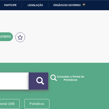
PARTICIPE
LEGISLAÇÃO
ÓRGÃOS DO GOVERNO
stério da Economia
Ministério da Infraestrutura
stério de Minas e Energia
Ministério da Ciência,
Tecnologia, Inovações e
Comunicações
STRITO
tério da Mulher, da Família
Secretaria-Geral
s Direitos Humanos
lto
terial UAB
Periódicos