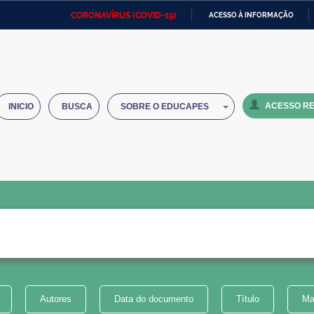
CORONAVÍRUS (COVID-19)
ACESSO À INFORMAÇÃO
Ministério da Defesa
Ministério das Relações
Mini
IR
Exteriores
PARA
O
Ministério da Cidadania
Ministério da Saúde
Mini
CONTEÚDO
ACESSO RE
INICIO
BUSCA
SOBRE O EDUCAPES
Ministério do Desenvolvimento
Controladoria-Geral da União
Minis
Regional
e do
Advocacia-Geral da União
Banco Central do Brasil
Plana
Autores
Data do documento
Título
Ma