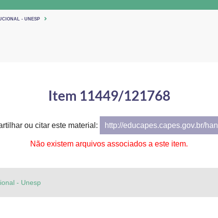
UCIONAL - UNESP
Item 11449/121768
tilhar ou citar este material:
http://educapes.capes.gov.br/h
Não existem arquivos associados a este item.
cional - Unesp