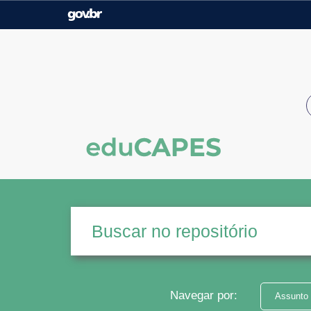
Casa Civil
Ministério da Justiça e
Segurança Pública
Ministério da Agricultura,
Ministério da Educação
Pecuária e Abastecimento
Ministério do Meio Ambiente
Ministério do Turismo
Secretaria de Governo
Gabinete de Segurança
Institucional
Navegar por:
Assunto