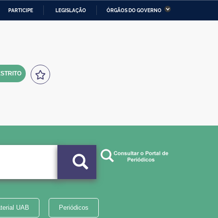
PARTICIPE
LEGISLAÇÃO
ÓRGÃOS DO GOVERNO
stério da Economia
Ministério da Infraestrutura
stério de Minas e Energia
Ministério da Ciência,
Tecnologia, Inovações e
Comunicações
STRITO
tério da Mulher, da Família
Secretaria-Geral
s Direitos Humanos
lto
terial UAB
Periódicos