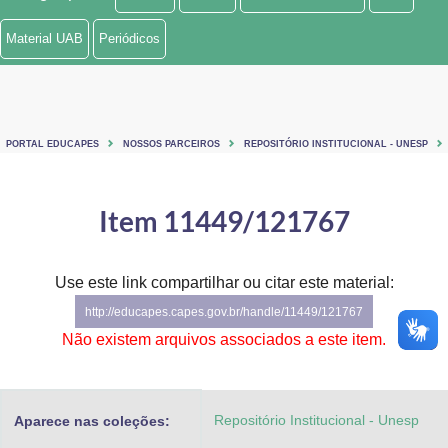
Ministério de Minas e Energia
Material UAB
Periódicos
Ministério da Ciência, Tecnologia, Inovações e Comunicações
Ministério do Meio Ambiente
PORTAL EDUCAPES
NOSSOS PARCEIROS
REPOSITÓRIO INSTITUCIONAL - UNESP
Ministério do Turismo
Ministério do Desenvolvimento Regional
Item 11449/121767
Controladoria-Geral da União
Use este link compartilhar ou citar este material:
Ministério da Mulher, da Família e dos Direitos Humanos
http://educapes.capes.gov.br/handle/11449/121767
Secretaria-Geral
Não existem arquivos associados a este item.
Secretaria de Governo
Repositório Institucional - Unesp
Aparece nas coleções:
Gabinete de Segurança Institucional