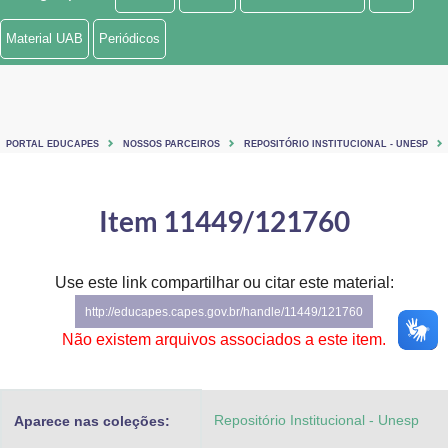
Ministério de Minas e Energia
Material UAB
Periódicos
Ministério da Ciência, Tecnologia, Inovações e Comunicações
Ministério do Meio Ambiente
PORTAL EDUCAPES
NOSSOS PARCEIROS
REPOSITÓRIO INSTITUCIONAL - UNESP
Ministério do Turismo
Ministério do Desenvolvimento Regional
Item 11449/121760
Controladoria-Geral da União
Use este link compartilhar ou citar este material:
Ministério da Mulher, da Família e dos Direitos Humanos
http://educapes.capes.gov.br/handle/11449/121760
Secretaria-Geral
Não existem arquivos associados a este item.
Secretaria de Governo
Repositório Institucional - Unesp
Aparece nas coleções:
Gabinete de Segurança Institucional