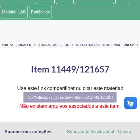
Ministério de Minas e Energia
Material UAB
Periódicos
Ministério da Ciência, Tecnologia, Inovações e Comunicações
Ministério do Meio Ambiente
PORTAL EDUCAPES
NOSSOS PARCEIROS
REPOSITÓRIO INSTITUCIONAL - UNESP
Ministério do Turismo
Ministério do Desenvolvimento Regional
Item 11449/121657
Controladoria-Geral da União
Use este link compartilhar ou citar este material:
Ministério da Mulher, da Família e dos Direitos Humanos
http://educapes.capes.gov.br/handle/11449/121657
Secretaria-Geral
Não existem arquivos associados a este item.
Secretaria de Governo
Repositório Institucional - Unesp
Aparece nas coleções:
Gabinete de Segurança Institucional