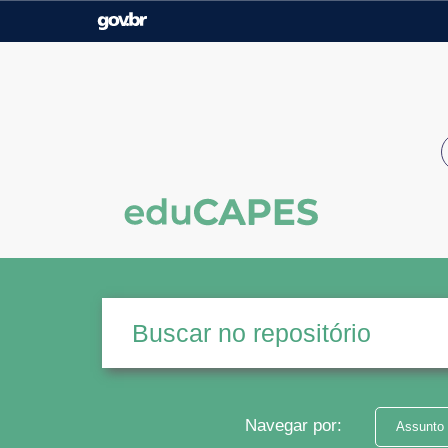
Casa Civil
Ministério da Justiça e
Segurança Pública
Ministério da Agricultura,
Ministério da Educação
Pecuária e Abastecimento
Ministério do Meio Ambiente
Ministério do Turismo
Secretaria de Governo
Gabinete de Segurança
Institucional
Navegar por:
Assunto