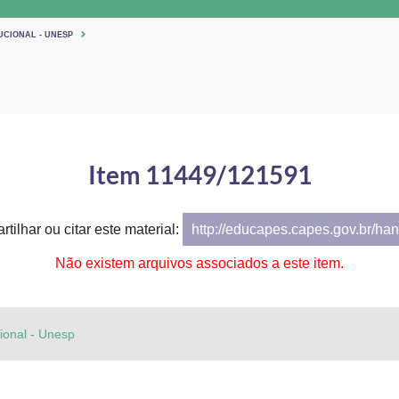
UCIONAL - UNESP
Item 11449/121591
tilhar ou citar este material:
http://educapes.capes.gov.br/h
Não existem arquivos associados a este item.
cional - Unesp