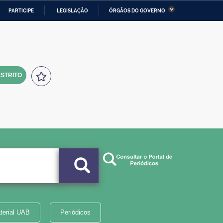
PARTICIPE
LEGISLAÇÃO
ÓRGÃOS DO GOVERNO
stério da Economia
Ministério da Infraestrutura
stério de Minas e Energia
Ministério da Ciência,
Tecnologia, Inovações e
Comunicações
STRITO
tério da Mulher, da Família
Secretaria-Geral
s Direitos Humanos
lto
terial UAB
Periódicos