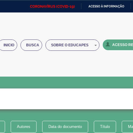
CORONAVÍRUS (COVID-19)
ACESSO À INFORMAÇÃO
Ministério da Defesa
Ministério das Relações
Mini
IR
Exteriores
PARA
O
Ministério da Cidadania
Ministério da Saúde
Mini
CONTEÚDO
ACESSO RE
INICIO
BUSCA
SOBRE O EDUCAPES
Ministério do Desenvolvimento
Controladoria-Geral da União
Minis
Regional
e do
Advocacia-Geral da União
Banco Central do Brasil
Plana
Autores
Data do documento
Título
Ma