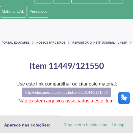
Ministério de Minas e Energia
Material UAB
Periódicos
Ministério da Ciência, Tecnologia, Inovações e Comunicações
Ministério do Meio Ambiente
PORTAL EDUCAPES
NOSSOS PARCEIROS
REPOSITÓRIO INSTITUCIONAL - UNESP
Ministério do Turismo
Ministério do Desenvolvimento Regional
Item 11449/121550
Controladoria-Geral da União
Use este link compartilhar ou citar este material:
Ministério da Mulher, da Família e dos Direitos Humanos
http://educapes.capes.gov.br/handle/11449/121550
Secretaria-Geral
Não existem arquivos associados a este item.
Secretaria de Governo
Repositório Institucional - Unesp
Aparece nas coleções:
Gabinete de Segurança Institucional