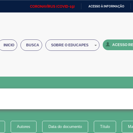
CORONAVÍRUS (COVID-19)
ACESSO À INFORMAÇÃO
Ministério da Defesa
Ministério das Relações
Mini
IR
Exteriores
PARA
O
Ministério da Cidadania
Ministério da Saúde
Mini
CONTEÚDO
ACESSO RE
INICIO
BUSCA
SOBRE O EDUCAPES
Ministério do Desenvolvimento
Controladoria-Geral da União
Minis
Regional
e do
Advocacia-Geral da União
Banco Central do Brasil
Plana
Autores
Data do documento
Título
Ma