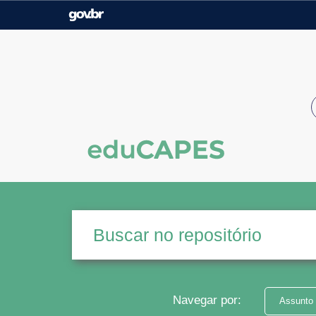
Casa Civil
Ministério da Justiça e
Segurança Pública
Ministério da Agricultura,
Ministério da Educação
Pecuária e Abastecimento
Ministério do Meio Ambiente
Ministério do Turismo
Secretaria de Governo
Gabinete de Segurança
Institucional
Navegar por:
Assunto