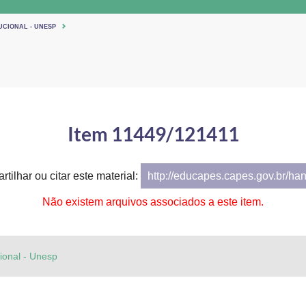
UCIONAL - UNESP
Item 11449/121411
tilhar ou citar este material:
http://educapes.capes.gov.br/ha
Não existem arquivos associados a este item.
cional - Unesp