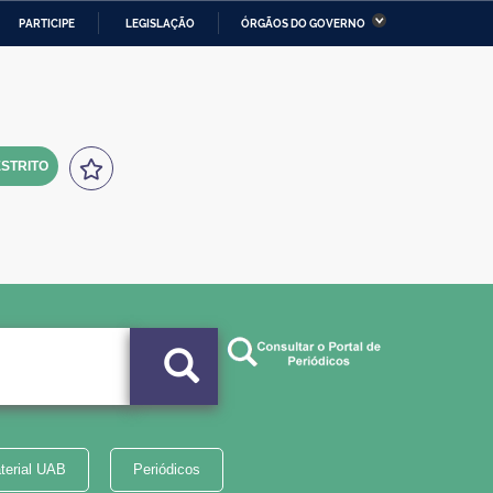
PARTICIPE
LEGISLAÇÃO
ÓRGÃOS DO GOVERNO
stério da Economia
Ministério da Infraestrutura
stério de Minas e Energia
Ministério da Ciência,
Tecnologia, Inovações e
Comunicações
STRITO
tério da Mulher, da Família
Secretaria-Geral
s Direitos Humanos
lto
terial UAB
Periódicos