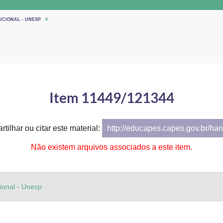
UCIONAL - UNESP
Item 11449/121344
tilhar ou citar este material:
http://educapes.capes.gov.br/h
Não existem arquivos associados a este item.
cional - Unesp