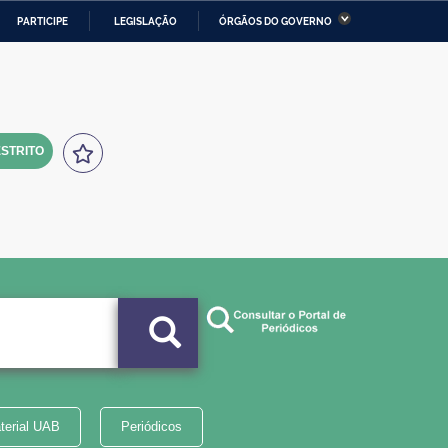
PARTICIPE
LEGISLAÇÃO
ÓRGÃOS DO GOVERNO
stério da Economia
Ministério da Infraestrutura
stério de Minas e Energia
Ministério da Ciência,
Tecnologia, Inovações e
Comunicações
STRITO
tério da Mulher, da Família
Secretaria-Geral
s Direitos Humanos
lto
terial UAB
Periódicos