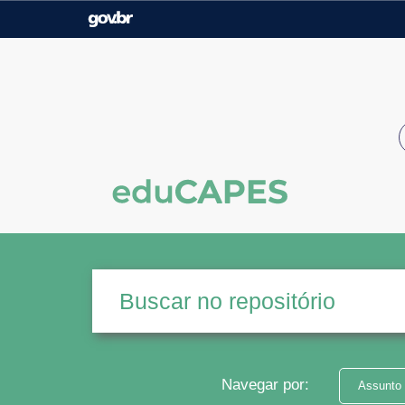
Casa Civil
Ministério da Justiça e
Segurança Pública
Ministério da Agricultura,
Ministério da Educação
Pecuária e Abastecimento
Ministério do Meio Ambiente
Ministério do Turismo
Secretaria de Governo
Gabinete de Segurança
Institucional
Navegar por:
Assunto