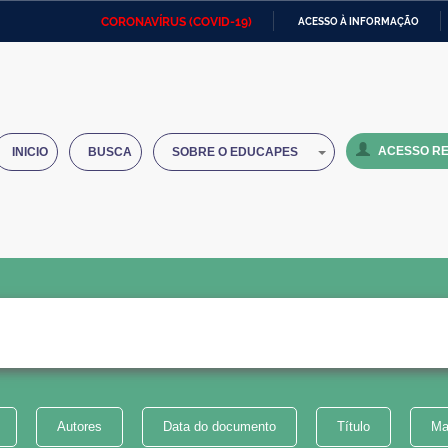
CORONAVÍRUS (COVID-19)
ACESSO À INFORMAÇÃO
Ministério da Defesa
Ministério das Relações
Mini
IR
Exteriores
PARA
O
Ministério da Cidadania
Ministério da Saúde
Mini
CONTEÚDO
ACESSO RE
INICIO
BUSCA
SOBRE O EDUCAPES
Ministério do Desenvolvimento
Controladoria-Geral da União
Minis
Regional
e do
Advocacia-Geral da União
Banco Central do Brasil
Plana
Autores
Data do documento
Título
Ma