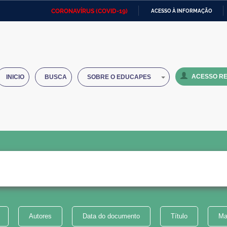
CORONAVÍRUS (COVID-19)
ACESSO À INFORMAÇÃO
Ministério da Defesa
Ministério das Relações
Mini
IR
Exteriores
PARA
O
Ministério da Cidadania
Ministério da Saúde
Mini
CONTEÚDO
ACESSO RE
INICIO
BUSCA
SOBRE O EDUCAPES
Ministério do Desenvolvimento
Controladoria-Geral da União
Minis
Regional
e do
Advocacia-Geral da União
Banco Central do Brasil
Plana
Autores
Data do documento
Título
Ma