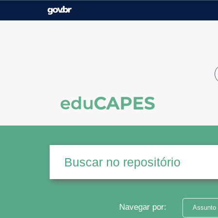
Casa Civil
Ministério da Justiça e
Segurança Pública
Ministério da Agricultura,
Ministério da Educação
Pecuária e Abastecimento
Ministério do Meio Ambiente
Ministério do Turismo
Secretaria de Governo
Gabinete de Segurança
Institucional
Navegar por:
Assunto