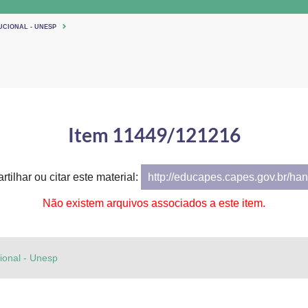
UCIONAL - UNESP
Item 11449/121216
tilhar ou citar este material:
http://educapes.capes.gov.br/h
Não existem arquivos associados a este item.
cional - Unesp