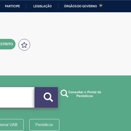
PARTICIPE
LEGISLAÇÃO
ÓRGÃOS DO GOVERNO
stério da Economia
Ministério da Infraestrutura
stério de Minas e Energia
Ministério da Ciência,
Tecnologia, Inovações e
Comunicações
STRITO
tério da Mulher, da Família
Secretaria-Geral
s Direitos Humanos
lto
terial UAB
Periódicos