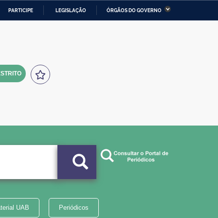
PARTICIPE
LEGISLAÇÃO
ÓRGÃOS DO GOVERNO
stério da Economia
Ministério da Infraestrutura
stério de Minas e Energia
Ministério da Ciência,
Tecnologia, Inovações e
Comunicações
STRITO
tério da Mulher, da Família
Secretaria-Geral
s Direitos Humanos
lto
terial UAB
Periódicos