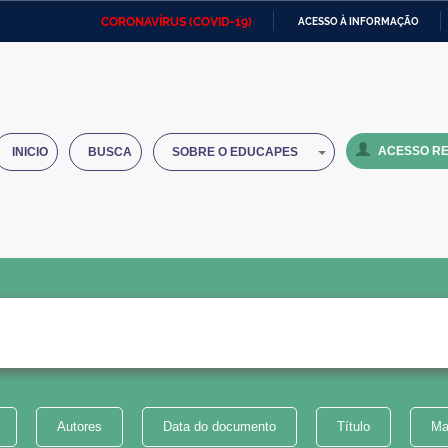
CORONAVÍRUS (COVID-19)
ACESSO À INFORMAÇÃO
Ministério da Defesa
Ministério das Relações
Mini
IR
Exteriores
PARA
O
Ministério da Cidadania
Ministério da Saúde
Mini
CONTEÚDO
ACESSO RE
INICIO
BUSCA
SOBRE O EDUCAPES
Ministério do Desenvolvimento
Controladoria-Geral da União
Minis
Regional
e do
Advocacia-Geral da União
Banco Central do Brasil
Plana
Autores
Data do documento
Título
Ma