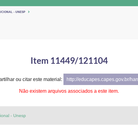
UCIONAL - UNESP
Item 11449/121104
tilhar ou citar este material:
http://educapes.capes.gov.br/ha
Não existem arquivos associados a este item.
cional - Unesp