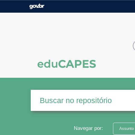
Casa Civil
Ministério da Justiça e
Segurança Pública
Ministério da Agricultura,
Ministério da Educação
Pecuária e Abastecimento
Ministério do Meio Ambiente
Ministério do Turismo
Secretaria de Governo
Gabinete de Segurança
Institucional
Navegar por:
Assunto