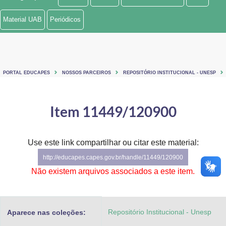
Ministério de Minas e Energia
Material UAB
Periódicos
Ministério da Ciência, Tecnologia, Inovações e Comunicações
Ministério do Meio Ambiente
PORTAL EDUCAPES
NOSSOS PARCEIROS
REPOSITÓRIO INSTITUCIONAL - UNESP
Ministério do Turismo
Ministério do Desenvolvimento Regional
Item 11449/120900
Controladoria-Geral da União
Use este link compartilhar ou citar este material:
Ministério da Mulher, da Família e dos Direitos Humanos
http://educapes.capes.gov.br/handle/11449/120900
Secretaria-Geral
Não existem arquivos associados a este item.
Secretaria de Governo
Repositório Institucional - Unesp
Aparece nas coleções:
Gabinete de Segurança Institucional