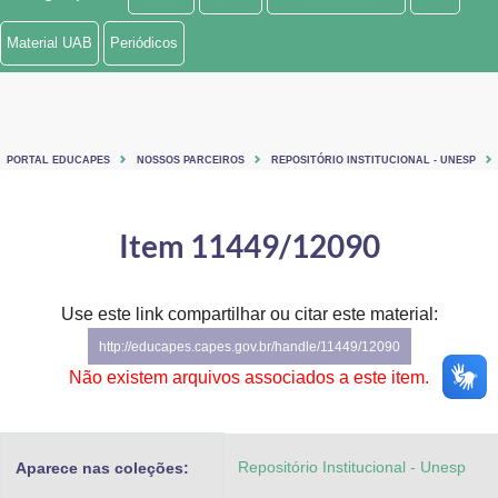
Ministério de Minas e Energia
Material UAB
Periódicos
Ministério da Ciência, Tecnologia, Inovações e Comunicações
Ministério do Meio Ambiente
PORTAL EDUCAPES
NOSSOS PARCEIROS
REPOSITÓRIO INSTITUCIONAL - UNESP
Ministério do Turismo
Ministério do Desenvolvimento Regional
Item 11449/12090
Controladoria-Geral da União
Use este link compartilhar ou citar este material:
Ministério da Mulher, da Família e dos Direitos Humanos
http://educapes.capes.gov.br/handle/11449/12090
Secretaria-Geral
Não existem arquivos associados a este item.
Secretaria de Governo
Repositório Institucional - Unesp
Aparece nas coleções:
Gabinete de Segurança Institucional