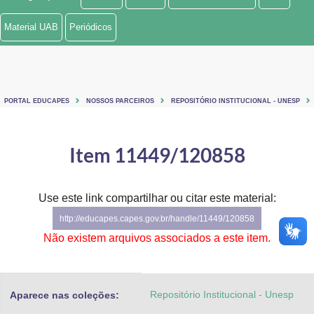
Ministério de Minas e Energia
Material UAB
Periódicos
Ministério da Ciência, Tecnologia, Inovações e Comunicações
Ministério do Meio Ambiente
PORTAL EDUCAPES
NOSSOS PARCEIROS
REPOSITÓRIO INSTITUCIONAL - UNESP
Ministério do Turismo
Ministério do Desenvolvimento Regional
Item 11449/120858
Controladoria-Geral da União
Use este link compartilhar ou citar este material:
Ministério da Mulher, da Família e dos Direitos Humanos
http://educapes.capes.gov.br/handle/11449/120858
Secretaria-Geral
Não existem arquivos associados a este item.
Secretaria de Governo
Repositório Institucional - Unesp
Aparece nas coleções:
Gabinete de Segurança Institucional