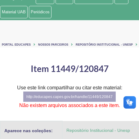
Ministério de Minas e Energia
Material UAB
Periódicos
Ministério da Ciência, Tecnologia, Inovações e Comunicações
Ministério do Meio Ambiente
PORTAL EDUCAPES
NOSSOS PARCEIROS
REPOSITÓRIO INSTITUCIONAL - UNESP
Ministério do Turismo
Ministério do Desenvolvimento Regional
Item 11449/120847
Controladoria-Geral da União
Use este link compartilhar ou citar este material:
Ministério da Mulher, da Família e dos Direitos Humanos
http://educapes.capes.gov.br/handle/11449/120847
Secretaria-Geral
Não existem arquivos associados a este item.
Secretaria de Governo
Repositório Institucional - Unesp
Aparece nas coleções:
Gabinete de Segurança Institucional