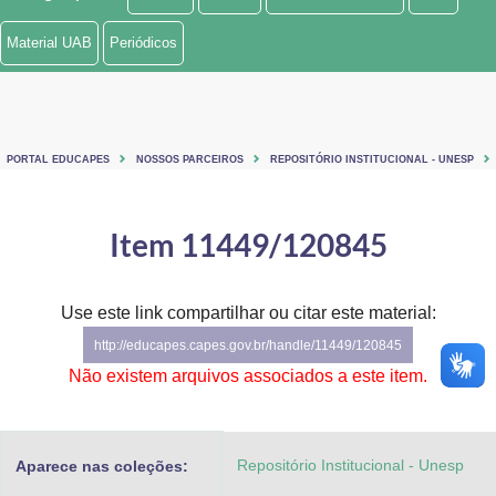
Ministério de Minas e Energia
Material UAB
Periódicos
Ministério da Ciência, Tecnologia, Inovações e Comunicações
Ministério do Meio Ambiente
PORTAL EDUCAPES
NOSSOS PARCEIROS
REPOSITÓRIO INSTITUCIONAL - UNESP
Ministério do Turismo
Ministério do Desenvolvimento Regional
Item 11449/120845
Controladoria-Geral da União
Use este link compartilhar ou citar este material:
Ministério da Mulher, da Família e dos Direitos Humanos
http://educapes.capes.gov.br/handle/11449/120845
Secretaria-Geral
Não existem arquivos associados a este item.
Secretaria de Governo
Repositório Institucional - Unesp
Aparece nas coleções:
Gabinete de Segurança Institucional