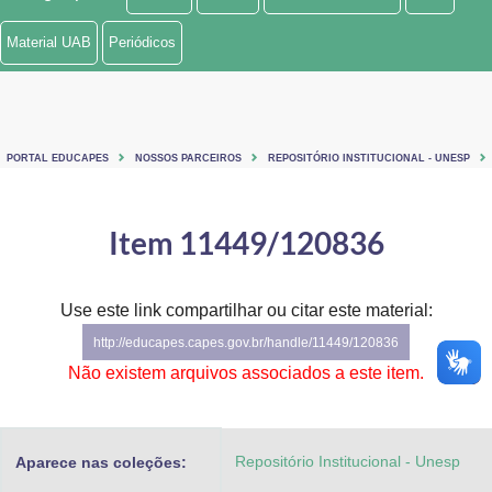
Ministério de Minas e Energia
Material UAB
Periódicos
Ministério da Ciência, Tecnologia, Inovações e Comunicações
Ministério do Meio Ambiente
PORTAL EDUCAPES
NOSSOS PARCEIROS
REPOSITÓRIO INSTITUCIONAL - UNESP
Ministério do Turismo
Ministério do Desenvolvimento Regional
Item 11449/120836
Controladoria-Geral da União
Use este link compartilhar ou citar este material:
Ministério da Mulher, da Família e dos Direitos Humanos
http://educapes.capes.gov.br/handle/11449/120836
Secretaria-Geral
Não existem arquivos associados a este item.
Secretaria de Governo
Repositório Institucional - Unesp
Aparece nas coleções:
Gabinete de Segurança Institucional